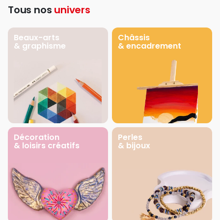
Tous nos
univers
Beaux-arts
Châssis
& graphisme
& encadrement
Décoration
Perles
& loisirs créatifs
& bijoux