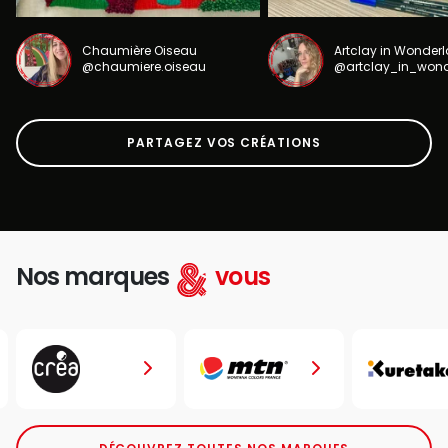
Chaumière Oiseau
Artclay in Wonder
@chaumiere.oiseau
@artclay_in_won
PARTAGEZ VOS CRÉATIONS
Nos marques
vous