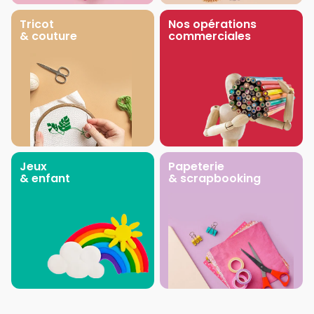
Tricot
Nos opérations
& couture
commerciales
Jeux
Papeterie
& enfant
& scrapbooking