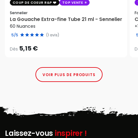
COUP DE COEUR R&P
TOP VENTE
Sennelier
F
La Gouache Extra-fine Tube 21 ml - Sennelier
C
60 Nuances
+
5/5
(1 avis)
5,15 €
Dès
D
VOIR PLUS DE PRODUITS
Laissez-vous
inspirer !