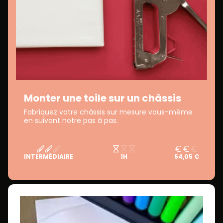
Monter une toile sur un châssis
Fabriquez votre châssis sur mesure vous-même
en suivant notre pas à pas.
INTERMÉDIAIRE
1H
54,05 €