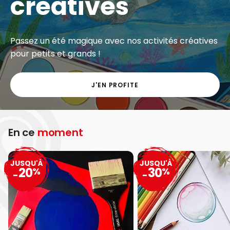
créatives
Passez un été magique avec nos activités créatives
pour petits et grands !
J'EN PROFITE
En ce
moment
JUSQU'À
JUSQU'À
20
30
%
%
-
-