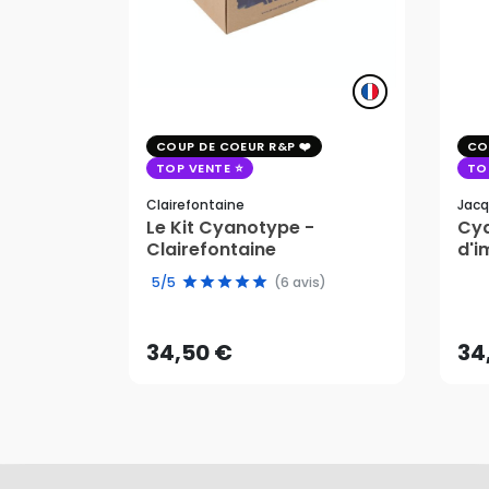
COUP DE COEUR R&P
CO
TOP VENTE
TO
Clairefontaine
Jacq
Le Kit Cyanotype -
Cya
Clairefontaine
d'i
pho
34,50 €
34
5/5
(6 avis)
AJOUTER AU PANIER
34,50 €
34