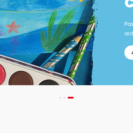
Pa
act