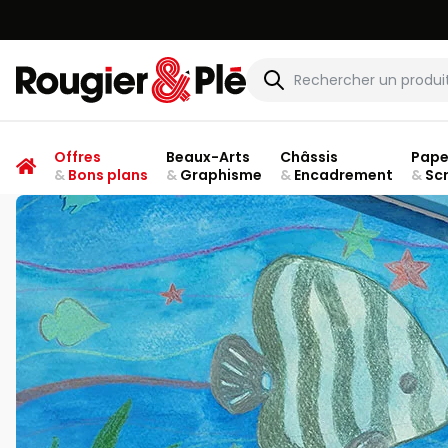
Rougier & Plé
Offres
Beaux-Arts
Châssis
Pape
&
Bons plans
&
Graphisme
&
Encadrement
&
Sc