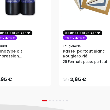
UP DE COEUR R&P
COUP DE COEUR R&P
P VENTE
TOP VENTE
uard
Rougier&plé
notype Kit
Passe-partout Blanc -
mpression
Rougier&Plé
2,85 €
tosensible - Jacquard
26 Formats passe partout
Dès
,95 €
AJOUTER AU PANIER
,95 €
2,85 €
Dès