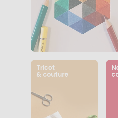
Tricot
N
& couture
c