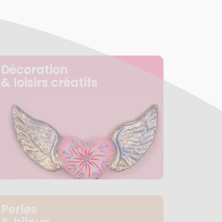
Décoration
& loisirs créatifs
Perles