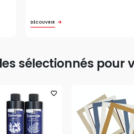
DÉCOUVRIR
s sélectionnés pour v
favorite_border