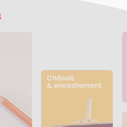
s
Châssis
& encadrement