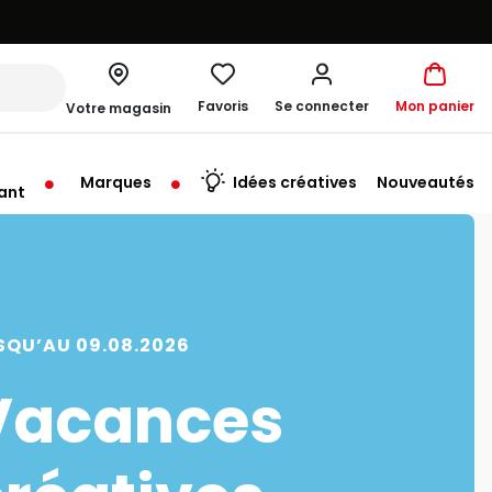
Favoris
Se connecter
Mon panier
Votre magasin
Marques
Idées créatives
Nouveautés
ant
me à 20:00
SQU’AU 09.08.2026
Vacances