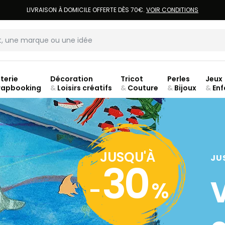
LIVRAISON À DOMICILE OFFERTE DÈS 70€.
VOIR CONDITIONS
terie
Décoration
Tricot
Perles
Jeux
rapbooking
&
Loisirs créatifs
&
Couture
&
Bijoux
&
Enf
Fer
JUSQU'À
JU
30
-
%