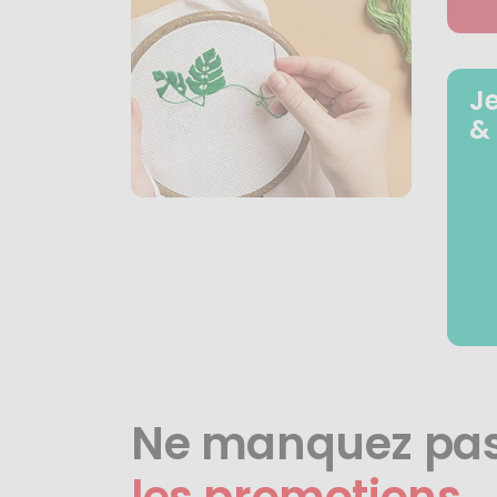
J
&
Ne manquez pa