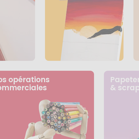
os opérations
Papeter
ommerciales
& scra