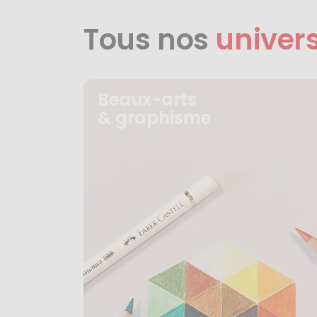
Tous nos
univer
Beaux-arts
& graphisme