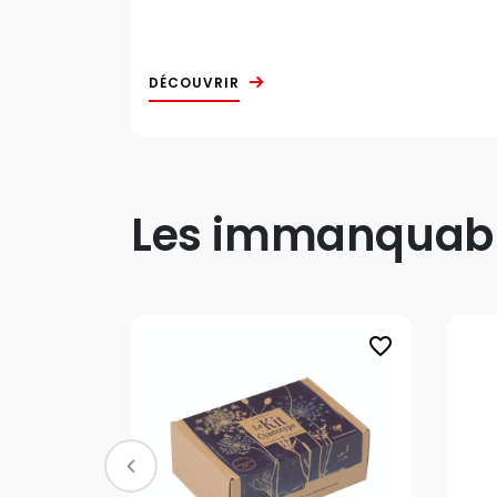
DÉCOUVRIR
Les immanquable
favorite_border