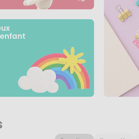
eux
 enfant
s