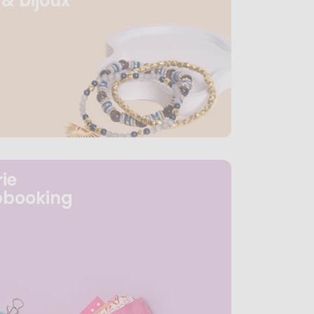
& bijoux
ie
pbooking