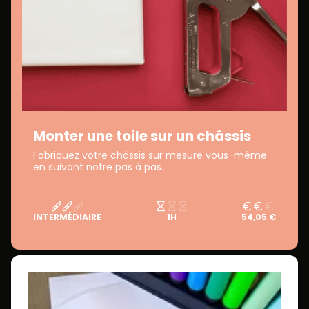
Monter une toile sur un châssis
Fabriquez votre châssis sur mesure vous-même
en suivant notre pas à pas.
INTERMÉDIAIRE
1H
54,05 €