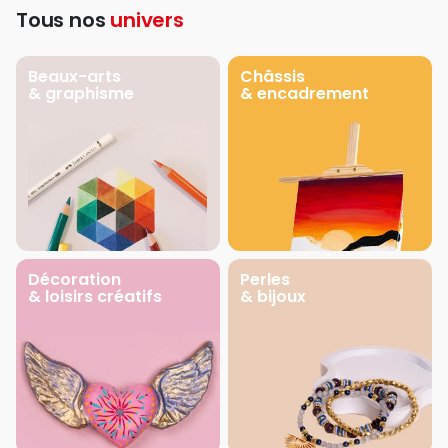
Tous nos
univers
Beaux-arts
Châssis
& graphisme
& encadrement
Décoration
Perles
& loisirs créatifs
& bijoux