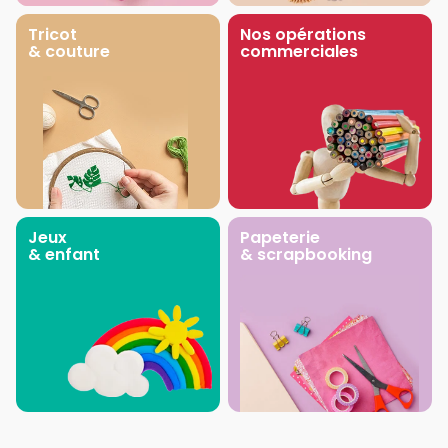
Tricot
Nos opérations
& couture
commerciales
Jeux
Papeterie
& enfant
& scrapbooking