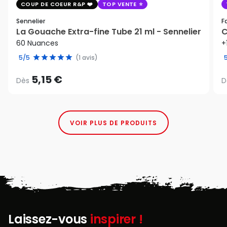
COUP DE COEUR R&P
TOP VENTE
Sennelier
F
La Gouache Extra-fine Tube 21 ml - Sennelier
C
60 Nuances
+
5/5
(1 avis)
5,15 €
Dès
D
VOIR PLUS DE PRODUITS
Laissez-vous
inspirer !