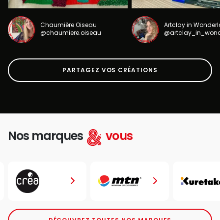
Chaumière Oiseau
Artclay in Wonder
@chaumiere.oiseau
@artclay_in_won
PARTAGEZ VOS CRÉATIONS
Nos marques
vous