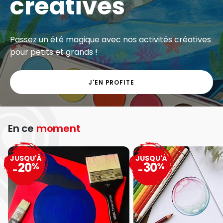
créatives
Passez un été magique avec nos activités créatives
pour petits et grands !
J'EN PROFITE
En ce
moment
JUSQU'À
JUSQU'À
20
30
%
%
-
-