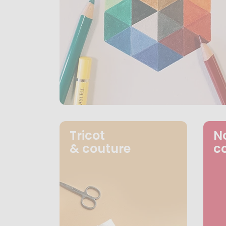
Tricot
N
& couture
c