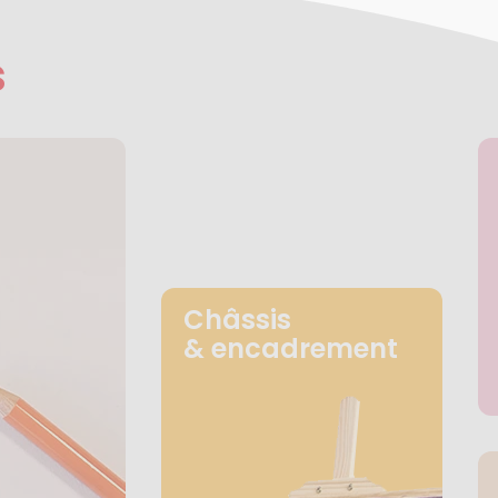
s
Châssis
& encadrement