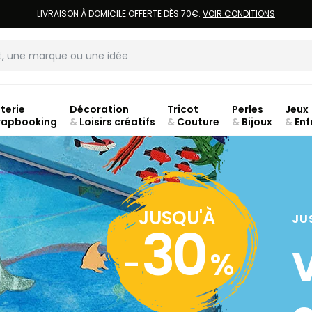
LIVRAISON À DOMICILE OFFERTE DÈS 70€.
VOIR CONDITIONS
terie
Décoration
Tricot
Perles
Jeux
rapbooking
&
Loisirs créatifs
&
Couture
&
Bijoux
&
Enf
ouve
JUSQU'À
JU
30
-
%