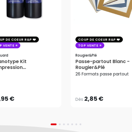
UP DE COEUR R&P
COUP DE COEUR R&P
P VENTE
TOP VENTE
uard
Rougier&plé
notype Kit
Passe-partout Blanc -
mpression
Rougier&Plé
tosensible - Jacquard
26 Formats passe partout
2,85 €
Dès
,95 €
AJOUTER AU PANIER
,95 €
2,85 €
Dès