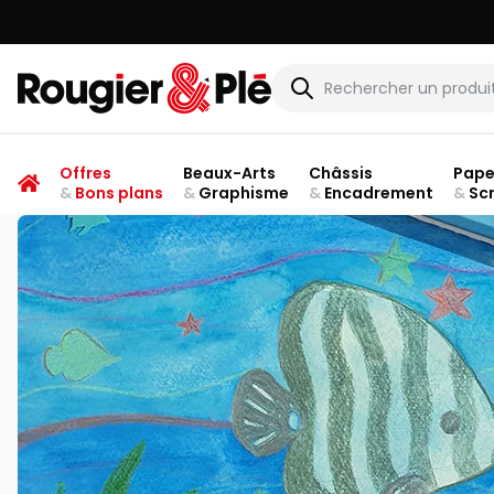
Rougier & Plé
Offres
Beaux-Arts
Châssis
Pape
&
Bons plans
&
Graphisme
&
Encadrement
&
Sc