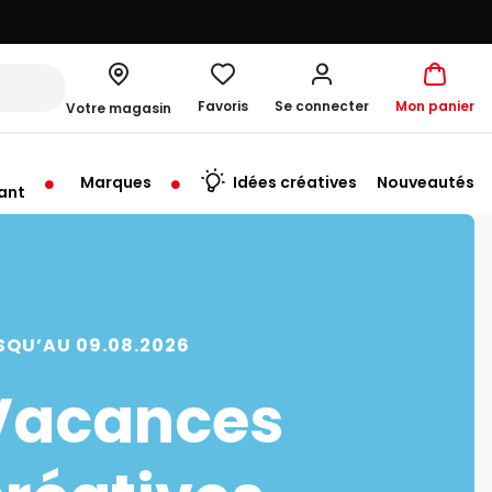
Favoris
Se connecter
Mon panier
Votre magasin
Marques
Idées créatives
Nouveautés
ant
rt à 10:00
SQU’AU 09.08.2026
Vacances