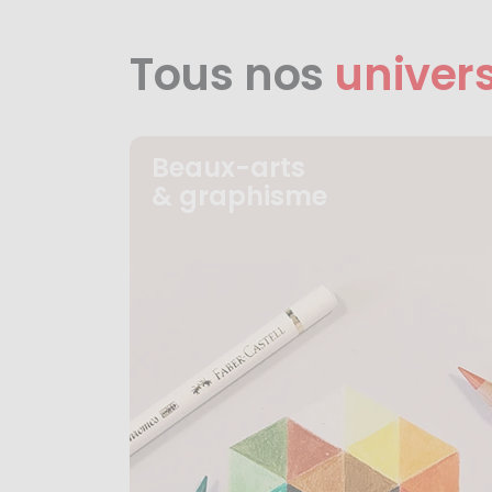
Tous nos
univer
Beaux-arts
& graphisme