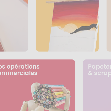
os opérations
Papeter
ommerciales
& scra