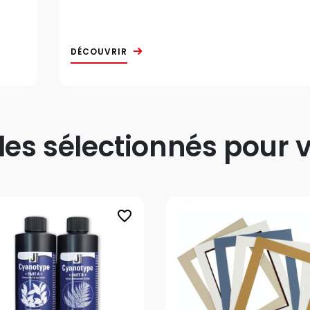
DÉCOUVRIR
s sélectionnés pour v
favorite_border