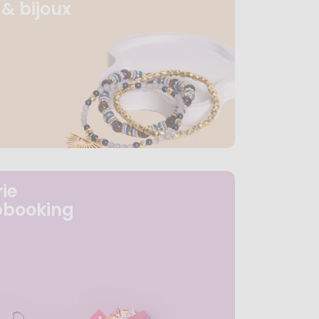
& bijoux
ie
pbooking