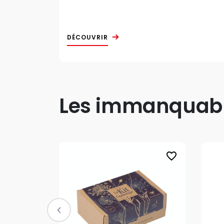
DÉCOUVRIR
Les immanquable
favorite_border