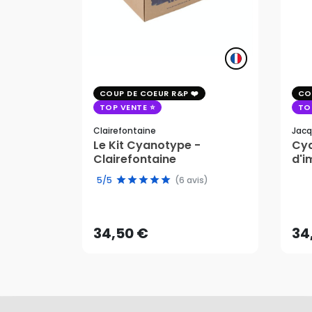
COUP DE COEUR R&P
CO
TOP VENTE
TO
Clairefontaine
Jacq
Le Kit Cyanotype -
Cya
Clairefontaine
d'i
pho
5/5
(6 avis)
34,50 €
34
AJOUTER AU PANIER
34,50 €
34