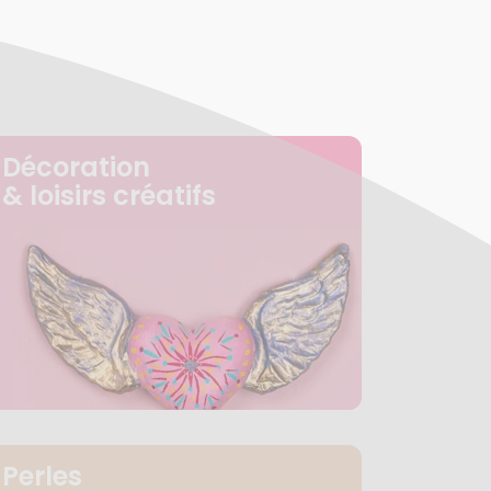
Décoration
& loisirs créatifs
Perles