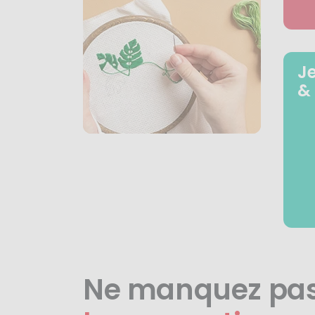
J
&
Ne manquez pa