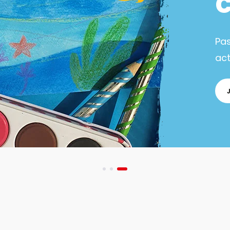
Pa
act