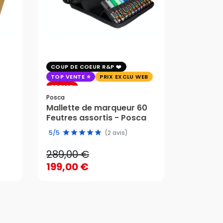
COUP DE COEUR R&P
EXCLU WE
TOP VENTE
PRIX EXCLU WEB
PRIX EXC
PROMO
Faber-Cast
Posca
Trousse 
Mallette de marqueur 60
Crayons
58,95 
Feutres assortis - Posca
289,00 €
edition 
49,51 
5/5
(2 avis)
199,00 €
289,00 €
58,95 
AJOUTER AU PANIER
199,00 €
49,51 