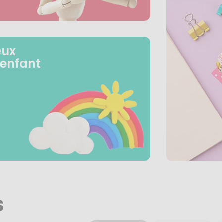
eux
 enfant
s