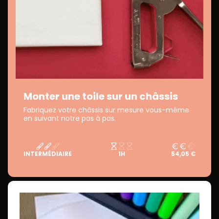
Monter une toile sur un châssis
Fabriquez votre châssis sur mesure vous-même
en suivant notre pas à pas.
INTERMÉDIAIRE
1H
54,05 €