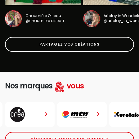
Chaumière Oiseau
Artclay in Wonder
@chaumiere.oiseau
@artclay_in_won
PARTAGEZ VOS CRÉATIONS
Nos marques
vous