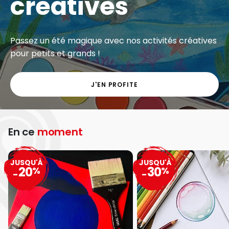
créatives
Passez un été magique avec nos activités créatives
pour petits et grands !
J'EN PROFITE
En ce
moment
JUSQU'À
JUSQU'À
20
30
%
%
-
-