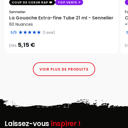
COUP DE COEUR R&P
TOP VENTE
Sennelier
F
La Gouache Extra-fine Tube 21 ml - Sennelier
C
60 Nuances
+
5/5
(1 avis)
5,15 €
Dès
D
VOIR PLUS DE PRODUITS
Laissez-vous
inspirer !