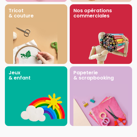
Tricot
Nos opérations
& couture
commerciales
Jeux
Papeterie
& enfant
& scrapbooking