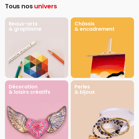
Tous nos
univers
Beaux-arts
Châssis
& graphisme
& encadrement
Décoration
Perles
& loisirs créatifs
& bijoux