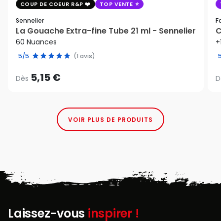
COUP DE COEUR R&P
TOP VENTE
Sennelier
F
La Gouache Extra-fine Tube 21 ml - Sennelier
C
60 Nuances
+
5/5
(1 avis)
5,15 €
Dès
D
VOIR PLUS DE PRODUITS
Laissez-vous
inspirer !