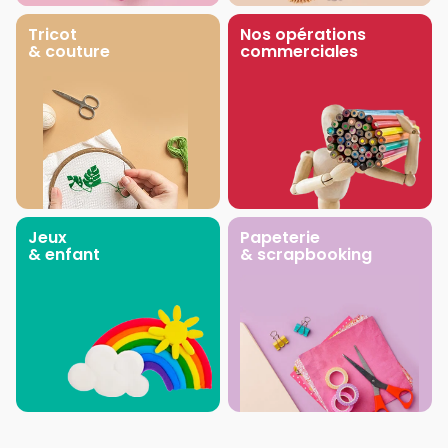
Tricot
Nos opérations
& couture
commerciales
Jeux
Papeterie
& enfant
& scrapbooking