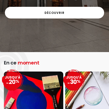
DÉCOUVRIR
En ce
moment
JUSQU'À
JUSQU'À
20
30
%
%
-
-