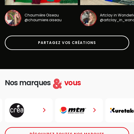
Chaumière Oiseau
Artclay in Wonder
@chaumiere.oiseau
@artclay_in_won
PARTAGEZ VOS CRÉATIONS
Nos marques
vous