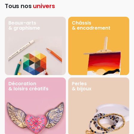
Tous nos
univers
Beaux-arts
Châssis
& graphisme
& encadrement
Décoration
Perles
& loisirs créatifs
& bijoux