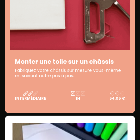
Monter une toile sur un châssis
Fabriquez votre châssis sur mesure vous-même
en suivant notre pas à pas.
INTERMÉDIAIRE
1H
54,05 €