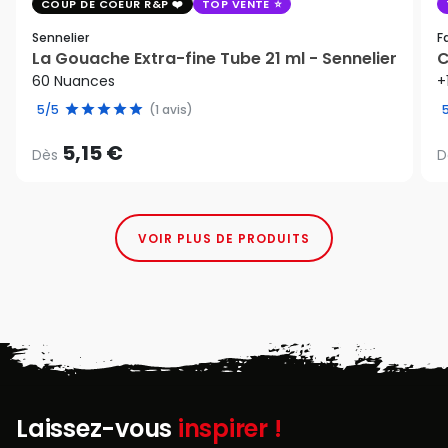
COUP DE COEUR R&P
TOP VENTE
Sennelier
F
La Gouache Extra-fine Tube 21 ml - Sennelier
C
60 Nuances
+
5/5
(1 avis)
5,15 €
Dès
D
VOIR PLUS DE PRODUITS
Laissez-vous
inspirer !