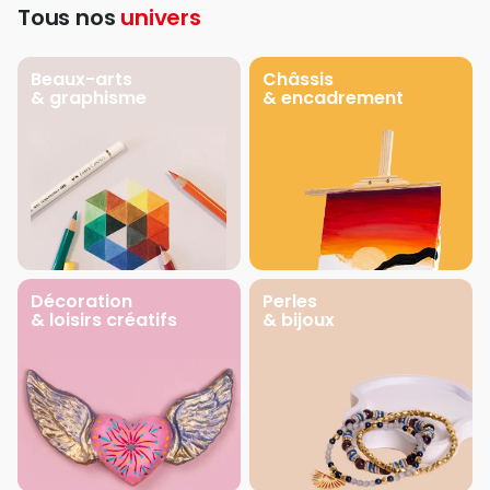
Tous nos
univers
Beaux-arts
Châssis
& graphisme
& encadrement
Décoration
Perles
& loisirs créatifs
& bijoux