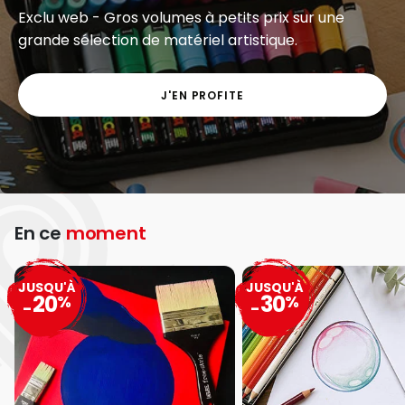
Exclu web - Gros volumes à petits prix sur une
grande sélection de matériel artistique.
J'EN PROFITE
En ce
moment
JUSQU'À
JUSQU'À
20
30
%
%
-
-