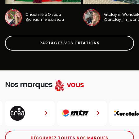
Chaumière Oiseau
Artclay in Wonder
@chaumiere.oiseau
@artclay_in_won
PARTAGEZ VOS CRÉATIONS
Nos marques
vous
DÉCOUVREZ TOUTES NOS MARQUES