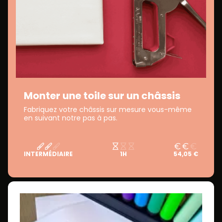
Monter une toile sur un châssis
Fabriquez votre châssis sur mesure vous-même
en suivant notre pas à pas.
INTERMÉDIAIRE
1H
54,05 €