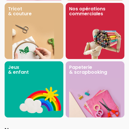
Tricot
Nos opérations
& couture
commerciales
Jeux
Papeterie
& enfant
& scrapbooking