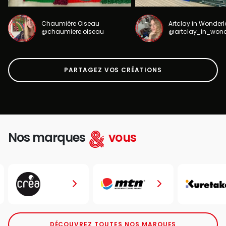
Chaumière Oiseau
Artclay in Wonder
@chaumiere.oiseau
@artclay_in_won
PARTAGEZ VOS CRÉATIONS
Nos marques
vous
DÉCOUVREZ TOUTES NOS MARQUES