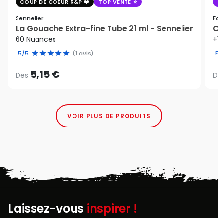
COUP DE COEUR R&P
TOP VENTE
Sennelier
F
La Gouache Extra-fine Tube 21 ml - Sennelier
C
60 Nuances
+
5/5
(1 avis)
5,15 €
Dès
D
VOIR PLUS DE PRODUITS
Laissez-vous
inspirer !