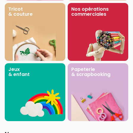
Tricot
Nos opérations
& couture
commerciales
Jeux
Papeterie
& enfant
& scrapbooking