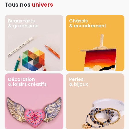
Tous nos
univers
Beaux-arts
Châssis
& graphisme
& encadrement
Décoration
Perles
& loisirs créatifs
& bijoux