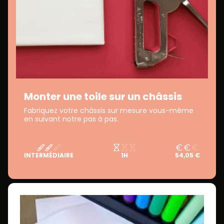
Monter une toile sur un châssis
Fabriquez votre châssis sur mesure vous-même
en suivant notre pas à pas.
INTERMÉDIAIRE
1H
54,05 €