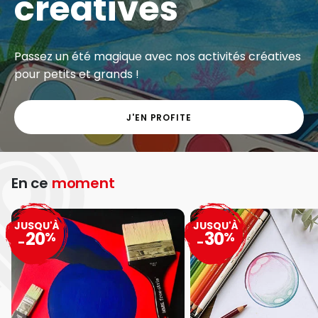
créatives
Passez un été magique avec nos activités créatives
pour petits et grands !
J'EN PROFITE
En ce
moment
JUSQU'À
JUSQU'À
20
30
%
%
-
-