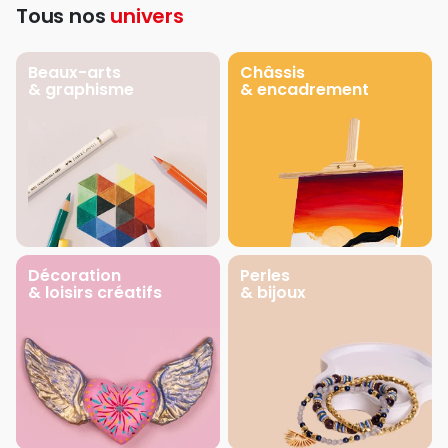
Tous nos
univers
Beaux-arts
Châssis
& graphisme
& encadrement
Décoration
Perles
& loisirs créatifs
& bijoux