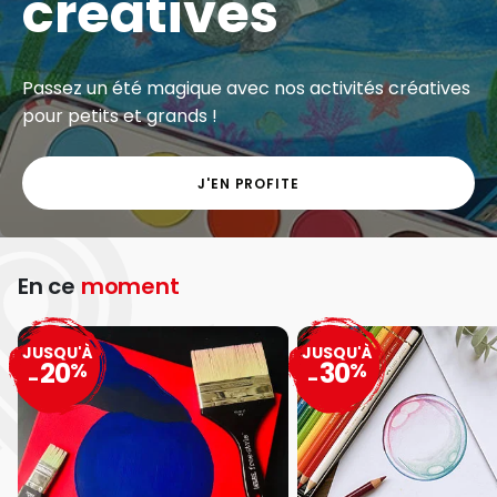
créatives
Passez un été magique avec nos activités créatives
pour petits et grands !
J'EN PROFITE
En ce
moment
JUSQU'À
JUSQU'À
20
30
%
%
-
-