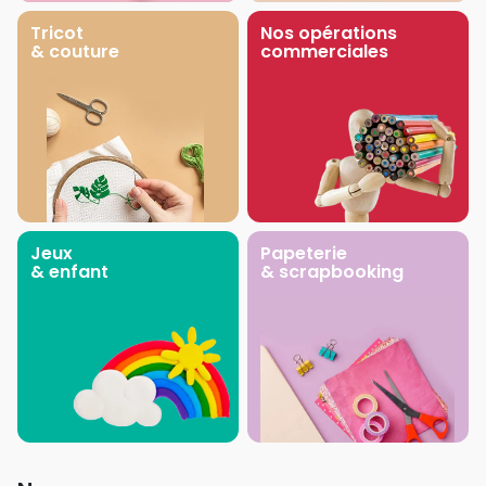
Tricot
Nos opérations
& couture
commerciales
Jeux
Papeterie
& enfant
& scrapbooking