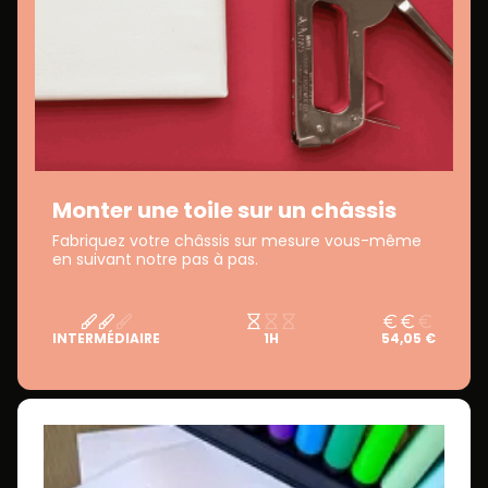
Monter une toile sur un châssis
Fabriquez votre châssis sur mesure vous-même
en suivant notre pas à pas.
INTERMÉDIAIRE
1H
54,05 €