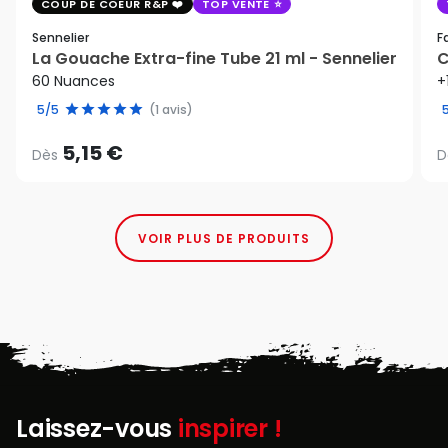
COUP DE COEUR R&P
TOP VENTE
Sennelier
F
La Gouache Extra-fine Tube 21 ml - Sennelier
C
60 Nuances
+
5/5
(1 avis)
5,15 €
Dès
D
VOIR PLUS DE PRODUITS
Laissez-vous
inspirer !