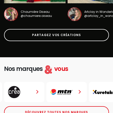
Chaumière Oiseau
Artclay in Wonder
@chaumiere.oiseau
@artclay_in_won
PARTAGEZ VOS CRÉATIONS
Nos marques
vous
DÉCOUVREZ TOUTES NOS MARQUES