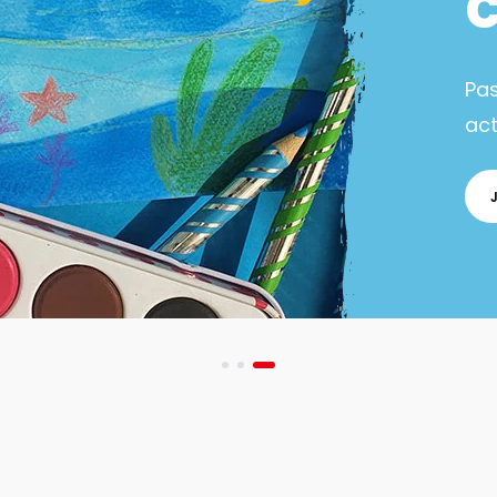
Pa
act