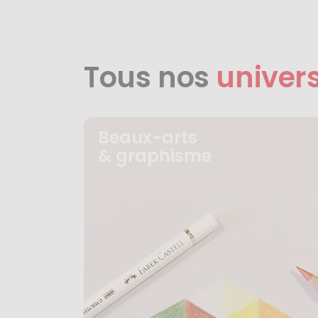
Tous nos
univer
Beaux-arts
& graphisme