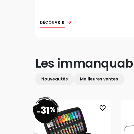
DÉCOUVRIR
Les immanquab
Nouveautés
Meilleures ventes
31
%
favorite_border
-