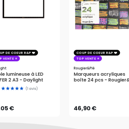
UP DE COEUR R&P
COUP DE COEUR R&P
P VENTE
TOP VENTE
ight
Rougier&plé
le lumineuse à LED
Marqueurs acryliques
ER 2 A3 - Daylight
boîte 24 pcs - Rougier
(1 avis)
,05 €
46,90 €
AJOUTER AU PANIER
AJOUTER AU PANIER
,05 €
46,90 €