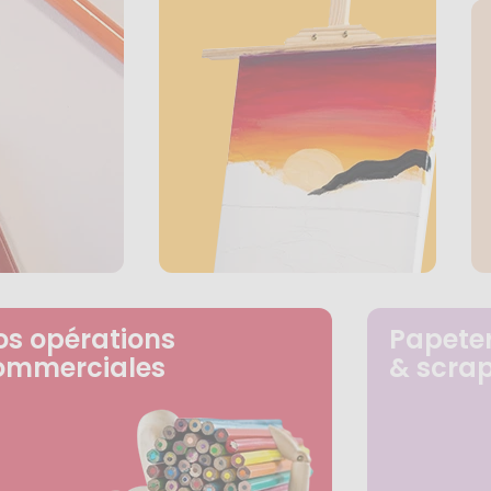
os opérations
Papeter
ommerciales
& scra