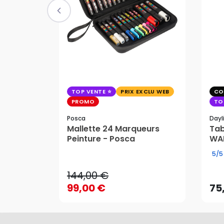
TOP VENTE
PRIX EXCLU WEB
CO
PROMO
TO
Posca
Dayl
Mallette 24 Marqueurs
Tab
Peinture - Posca
WAF
144,00 €
5/5
99,00 €
75
144,00 €
AJOUTER AU PANIER
99,00 €
75