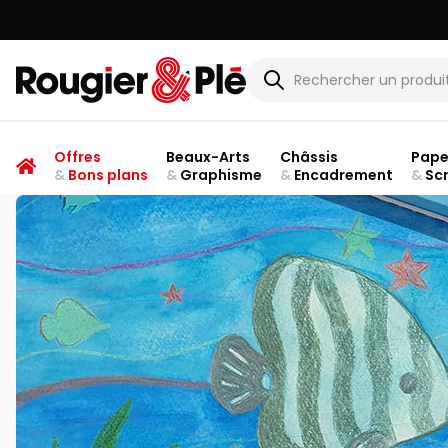
Rougier & Plé
Offres
Beaux-Arts
Châssis
Pape
&
Bons plans
&
Graphisme
&
Encadrement
&
Sc