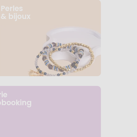
Perles
& bijoux
ie
pbooking