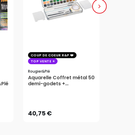
COUP DE COEUR R&P
COUP DE 
TOP VENTE
TOP VENT
Rougier&plé
Milan
Aquarelle Coffret métal 50
Plaque 
&Plé
demi-godets +
Block Vi
accessoires - Rougier&Plé
1,99
5 Formats
Dès
40,75 €
AJOUTER AU PANIER
40,75 €
1,99
Dès