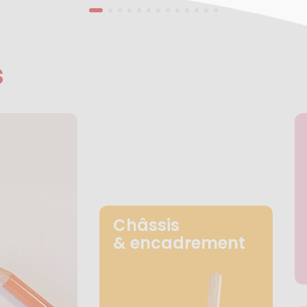
s
Châssis
& encadrement