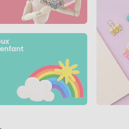
eux
 enfant