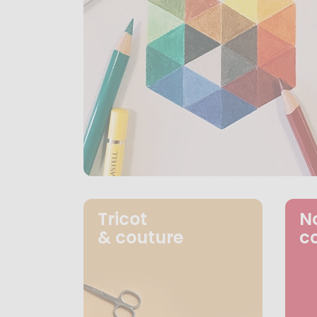
Tricot
N
& couture
c