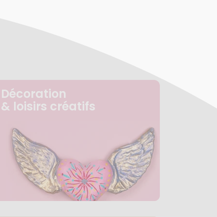
Décoration
& loisirs créatifs