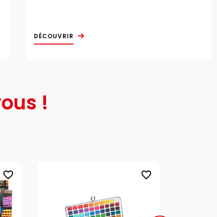
DÉCOUVRIR
ous !
favorite_border
favorite_border