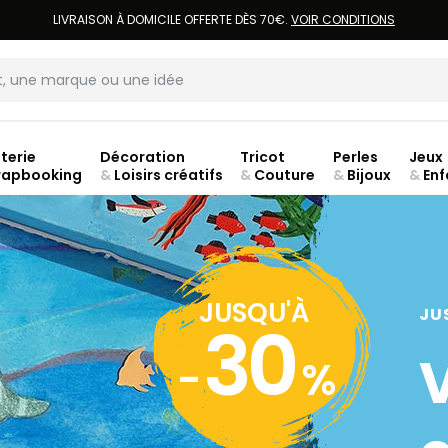
LIVRAISON À DOMICILE OFFERTE DÈS 70€.
VOIR CONDITIONS
terie
Décoration
Tricot
Perles
Jeux
rapbooking
&
Loisirs créatifs
&
Couture
&
Bijoux
&
Enf
JUSQU'À
JU
30
-
%