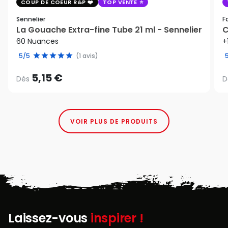
COUP DE COEUR R&P
TOP VENTE
Sennelier
F
La Gouache Extra-fine Tube 21 ml - Sennelier
C
60 Nuances
+
5/5
(1 avis)
5,15 €
Dès
D
VOIR PLUS DE PRODUITS
Laissez-vous
inspirer !