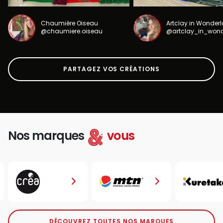
Chaumière Oiseau
Artclay in Wonder
@chaumiere.oiseau
@artclay_in_won
PARTAGEZ VOS CRÉATIONS
Nos marques
vous
DÉCOUVREZ TOUTES NOS MARQUES