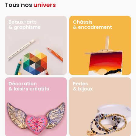
Tous nos
univers
Beaux-arts
Châssis
& graphisme
& encadrement
Décoration
Perles
& loisirs créatifs
& bijoux