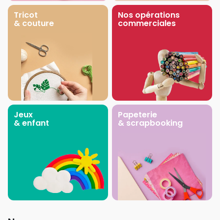
Tricot
Nos opérations
& couture
commerciales
Jeux
Papeterie
& enfant
& scrapbooking