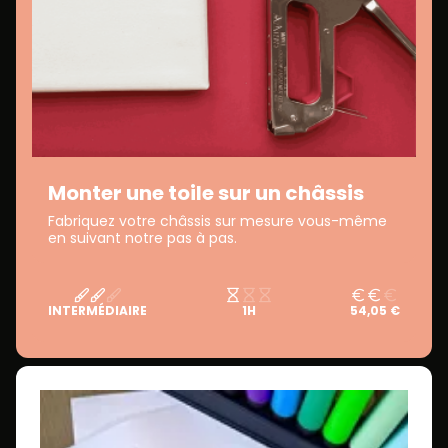
Monter une toile sur un châssis
Fabriquez votre châssis sur mesure vous-même
en suivant notre pas à pas.
INTERMÉDIAIRE
1H
54,05 €