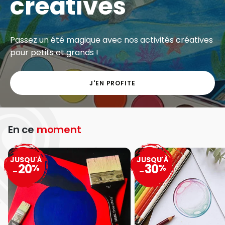
créatives
Passez un été magique avec nos activités créatives
pour petits et grands !
J'EN PROFITE
En ce
moment
JUSQU'À
JUSQU'À
20
30
%
%
-
-