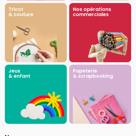
Tricot
Nos opérations
& couture
commerciales
Jeux
Papeterie
& enfant
& scrapbooking