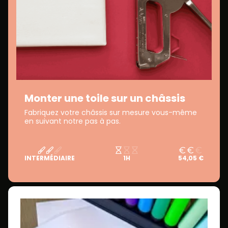
Monter une toile sur un châssis
Fabriquez votre châssis sur mesure vous-même
en suivant notre pas à pas.
INTERMÉDIAIRE
1H
54,05 €