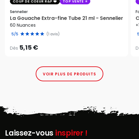
COUP DE COEUR R&P
TOP VENTE
Sennelier
F
La Gouache Extra-fine Tube 21 ml - Sennelier
C
60 Nuances
+
5/5
(1 avis)
5,15 €
Dès
D
VOIR PLUS DE PRODUITS
Laissez-vous
inspirer !