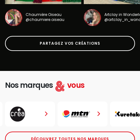
Chaumière Oiseau
Artclay in Wonder
@chaumiere.oiseau
@artclay_in_won
PARTAGEZ VOS CRÉATIONS
Nos marques
vous
DÉCOUVREZ TOUTES NOS MARQUES