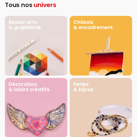
Tous nos
univers
Beaux-arts
Châssis
& graphisme
& encadrement
Décoration
Perles
& loisirs créatifs
& bijoux