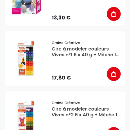
Créative
13,30 €
favorite_border
Graine Créative
Cire à modeler couleurs
Vives n°1 6 x 40 g + Mèche 1
m - Graine Créative
17,80 €
favorite_border
Graine Créative
Cire à modeler couleurs
Vives n°2 6 x 40 g + Mèche 1
m - Graine Créative