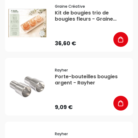
favorite_border
Graine Créative
Kit de bougies trio de
bougies fleurs - Graine
Créative
36,60 €
favorite_border
Rayher
Porte-bouteilles bougies
argent - Rayher
9,09 €
favorite_border
Rayher