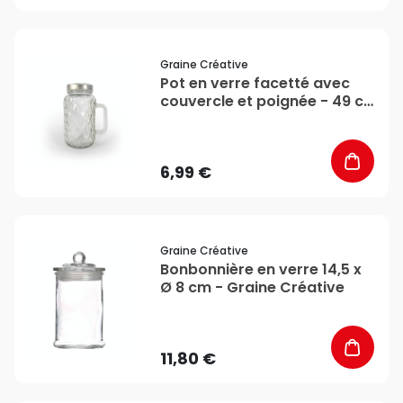
favorite_border
Graine Créative
Pot en verre facetté avec
couvercle et poignée - 49 cl
- Graine Créative
6,99 €
favorite_border
Graine Créative
Bonbonnière en verre 14,5 x
Ø 8 cm - Graine Créative
11,80 €