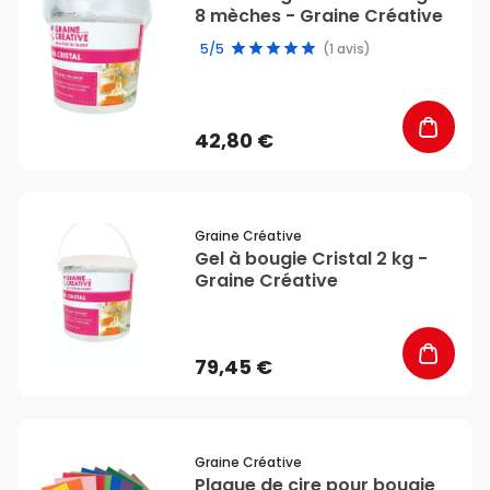
8 mèches - Graine Créative
5/5
(1 avis)
42,80 €
favorite_border
Graine Créative
Gel à bougie Cristal 2 kg -
Graine Créative
79,45 €
favorite_border
Graine Créative
Plaque de cire pour bougie