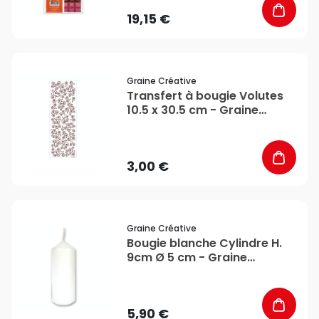
19,15 €
favorite_border
Graine Créative
Transfert à bougie Volutes
10.5 x 30.5 cm - Graine
Créative
3,00 €
favorite_border
Graine Créative
Bougie blanche Cylindre H.
9cm Ø 5 cm - Graine
Créative
5,90 €