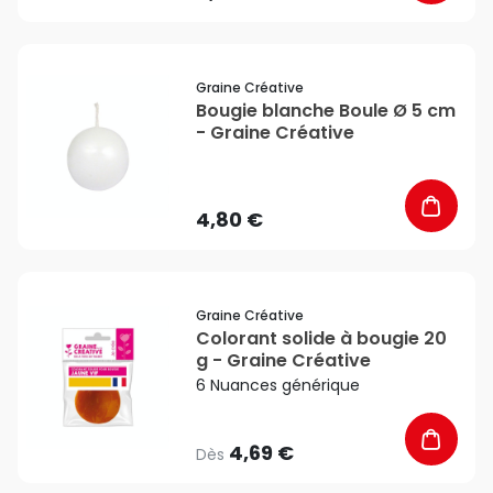
favorite_border
Graine Créative
Bougie blanche Boule Ø 5 cm
- Graine Créative
4,80 €
favorite_border
Graine Créative
Colorant solide à bougie 20
g - Graine Créative
6 Nuances générique
4,69 €
Dès