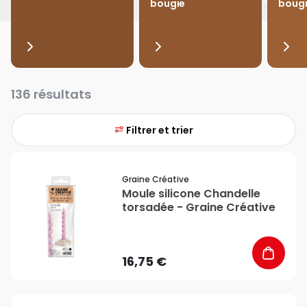
bougie
boug
136 résultats
Filtrer et trier
favorite_border
Graine Créative
Moule silicone Chandelle
torsadée - Graine Créative
16,75 €