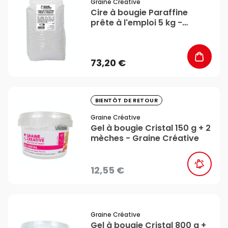
Graine Créative
Cire à bougie Paraffine
prête à l'emploi 5 kg -
Graine Créative
73,20 €
favorite_border
BIENTÔT DE RETOUR
Graine Créative
Gel à bougie Cristal 150 g + 2
mèches - Graine Créative
12,55 €
favorite_border
Graine Créative
Gel à bougie Cristal 800 g +