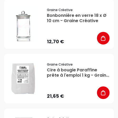
favorite_border
Graine Créative
Bonbonnière en verre 18 x Ø
10 cm - Graine Créative
12,70 €
favorite_border
Graine Créative
Cire à bougie Paraffine
prête à l'emploi 1 kg - Graine
Créative
21,65 €
favorite_border