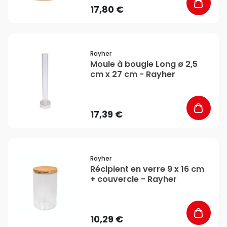
17,80 €
favorite_border
Rayher
Moule à bougie Long ø 2,5
cm x 27 cm - Rayher
17,39 €
favorite_border
Rayher
Récipient en verre 9 x 16 cm
+ couvercle - Rayher
10,29 €