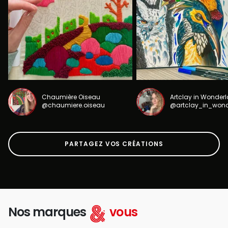
Chaumière Oiseau
Artclay in Wonder
@chaumiere.oiseau
@artclay_in_won
PARTAGEZ VOS CRÉATIONS
Nos marques
vous