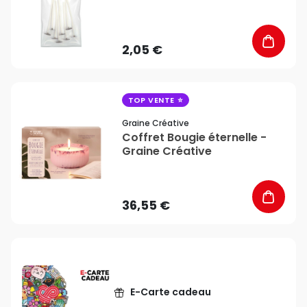
2,05 €
favorite_border
TOP VENTE
Graine Créative
Coffret Bougie éternelle -
Graine Créative
36,55 €
E-Carte cadeau