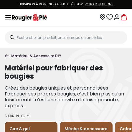
LIVRAISON À DOMICILE OFFERTE DÈS 70€.
VOIR CONDITIONS
Matériau & Accessoire DIY
Matériel pour fabriquer des
bougies
Créez des bougies uniques et personnalisées
Fabriquer ses propres bougies, c’est bien plus qu’un
loisir créatif : c’est une activité à la fois apaisante,
express...
VOIR PLUS
Cire & gel
Mèche & accessoire
Color